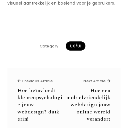
visueel aantrekkelijk en boeiend voor je gebruikers.
UX/UI
Category
Previous Article
Next Arti
Previous Article
Next Article
Hoe beïnvloedt
Hoe een
kleurenpsychologi
mobielvriendelijk
e jouw
webdesign jouw
webdesign? duik
online wereld
erin!
verandert